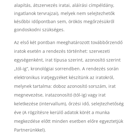
alapítás, átszervezés iratai, aláírási címpéldány,
ingatlanok tervrajzai), melyek nem selejtezhetők
későbbi időpontban sem, örökös megőrzésükről
gondoskodni szükséges.
Az első két pontban meeghatározott továbbőrzendő
iratok esetén a rendezés történhet: szervezeti
egységenként, irat típusa szerint, azonosító szerint
„tól-ig”, kronológiai sorrendben. A rendezés során
elektronikus iratjegyzéket készítünk az iratokról,
melynek tartalma: doboz azonosító sorszám, irat
megnevezése, iratazonosító (tól-ig) vagy irat
keletkezése (intervallum), őrzési idő, selejtezhetőség
éve (A rögzítésre kerülő adatok körét a munka
megkezdése előtt minden esetben előre egyeztetjük
Partnerünkkel).