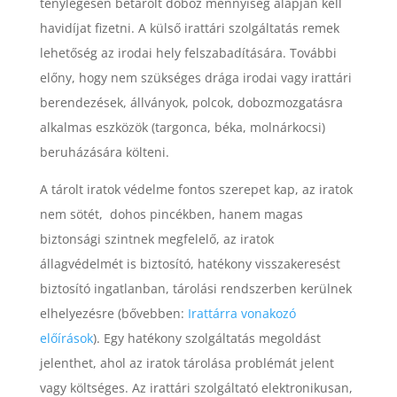
ténylegesen betárolt doboz mennyiség alapján kell
havidíjat fizetni. A külső irattári szolgáltatás remek
lehetőség az irodai hely felszabadítására. További
előny, hogy nem szükséges drága irodai vagy irattári
berendezések, állványok, polcok, dobozmozgatásra
alkalmas eszközök (targonca, béka, molnárkocsi)
beruházására költeni.
A tárolt iratok védelme fontos szerepet kap, az iratok
nem sötét, dohos pincékben, hanem magas
biztonsági szintnek megfelelő, az iratok
állagvédelmét is biztosító, hatékony visszakeresést
biztosító ingatlanban, tárolási rendszerben kerülnek
elhelyezésre
(bővebben:
Irattárra vonakozó
előírások
)
. Egy hatékony szolgáltatás megoldást
jelenthet, ahol az iratok tárolása problémát jelent
vagy költséges. Az irattári szolgáltató elektronikusan,