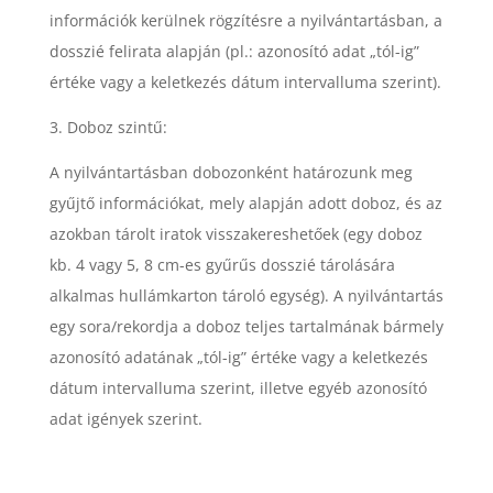
információk kerülnek rögzítésre a nyilvántartásban, a
dosszié felirata alapján (pl.: azonosító adat „tól-ig”
értéke vagy a keletkezés dátum intervalluma szerint).
Doboz szintű:
A nyilvántartásban dobozonként határozunk meg
gyűjtő információkat, mely alapján adott doboz, és az
azokban tárolt iratok visszakereshetőek (egy doboz
kb. 4 vagy 5, 8 cm-es gyűrűs dosszié tárolására
alkalmas hullámkarton tároló egység). A nyilvántartás
egy sora/rekordja a doboz teljes tartalmának bármely
azonosító adatának „tól-ig” értéke vagy a keletkezés
dátum intervalluma szerint, illetve egyéb azonosító
adat igények szerint.