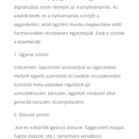
digitalizálás során létrejön az iratnyilvántartás. Az
adatok körét, és a nyilvántartás szintjét a
jegyzékelési, adatrögzítési munka megkezdése előtt
Partnerünkkel részletesen egyeztetjük. Ezek a szintek
a következők:
Ügyirat szintű:
Iratszinten, lapszinten azonosítjuk az ügyiratokat,
melyről egyedi azonosítót és további visszakeresést
biztosító meta-adatokat rögzítünk (pl.
szerződésszám, kárszám, ügyviteli rendszer által
generált sorszám, bizonylatszám).
Dosszié
szintű:
A/4-es irattartók (gyűrűs dosszié, függesztett mappa,
hajtós dosszié, stb.) tartalmára vonatkozó