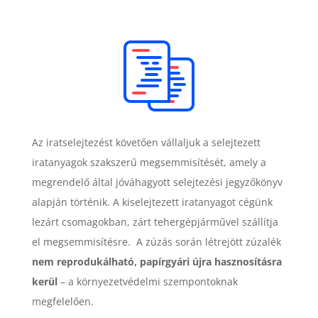
Az iratselejtezést követően vállaljuk a selejtezett
iratanyagok szakszerű megsemmisítését, amely a
megrendelő által jóváhagyott selejtezési jegyzőkönyv
alapján történik. A kiselejtezett iratanyagot cégünk
lezárt csomagokban, zárt tehergépjárművel szállítja
el megsemmisítésre. A zúzás során létrejött zúzalék
nem reprodukálható, papírgyári újra hasznosításra
kerül
– a környezetvédelmi szempontoknak
megfelelően.