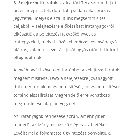
Selejtezhető iratok
: az Irattári Terv szerint lejárt
őrzési idejű iratok, duplikált példányok, ceruzás
jegyzetek, melyek elszállítunk megsemmisítés
céljából. A selejtezésre előkészített iratanyagokról
elkészítjük a Selejtezési Jegyzőkönyvet és
iratjegyzéket, melyet közös ellenőrzés és jóváhagyó
aláírás, valamint levéltári jóváhagyás után tekintünk
elfogadottnak.
A jóváhagyást követően történhet a selejtezett iratok
megsemmisítése. DWS a selejtezésre jóváhagyott
dokumentumok megsemmisítését, megsemmisítésre
történő elszállítását Megrendelő erre vonatkozó
megrendelése alapján végzi el.
Az iratanyagok rendezése során, amennyiben
felmerül az igény, és az szükséges, az illetékes
Levéltárral
a folyamatos ügyintézést bonyolítjuk.