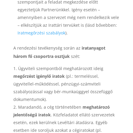
szempontjait a feladat megkezdése előtt
egyeztetjük Partnerünkkel. Igény esetén –
amennyiben a szervezet még nem rendelkezik vele
– elkészítjük az Irattári tervüket is (lásd
bővebben:
Iratmegőrzési szabályok
).
A rendezési tevékenység során az
iratanyagot
három fő csoportra osztjuk
szét:
Ügyviteli szempontból meghatározott ideig
megőrzést igénylő iratok
(pl.: termeléssel,
ügyvitellel-működéssel, pénzügyi-számviteli
szabályozással vagy bér-munkaüggyel összefüggő
dokumentumok).
Maradandó, a cég történetében
meghatározó
jelentőségű iratok
. Közfeladatot ellátó szervezetek
esetén, ezek kerülnek Levéltári átadásra. Egyéb
esetben ide soroljuk azokat a cégiratokat (pl.