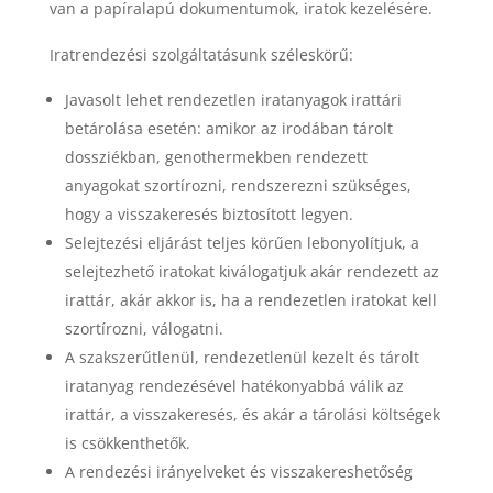
van a papíralapú dokumentumok, iratok kezelésére.
Iratrendezési szolgáltatásunk széleskörű:
Javasolt lehet rendezetlen iratanyagok irattári
betárolása esetén: amikor az irodában tárolt
dossziékban, genothermekben rendezett
anyagokat szortírozni, rendszerezni szükséges,
hogy a visszakeresés biztosított legyen.
Selejtezési eljárást teljes körűen lebonyolítjuk, a
selejtezhető iratokat kiválogatjuk akár rendezett az
irattár, akár akkor is, ha a rendezetlen iratokat kell
szortírozni, válogatni.
A szakszerűtlenül, rendezetlenül kezelt és tárolt
iratanyag rendezésével hatékonyabbá válik az
irattár, a visszakeresés, és akár a tárolási költségek
is csökkenthetők.
A rendezési irányelveket és visszakereshetőség