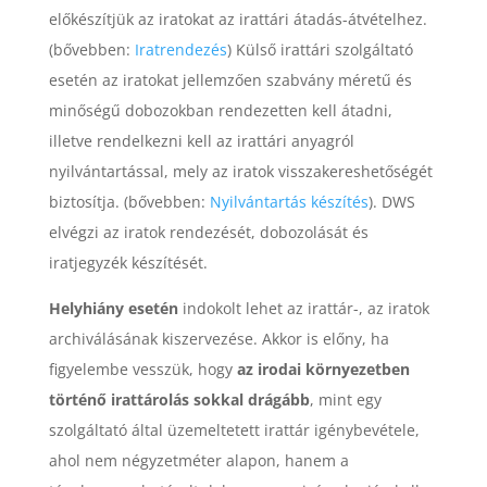
előkészítjük az iratokat az irattári átadás-átvételhez.
(bővebben:
Iratrendezés
)
Külső irattári szolgáltató
esetén az iratokat jellemzően szabvány méretű és
minőségű dobozokban rendezetten kell átadni,
illetve rendelkezni kell az irattári anyagról
nyilvántartással, mely az iratok visszakereshetőségét
biztosítja.
(bővebben:
Nyilvántartás készítés
)
. DWS
elvégzi az iratok rendezését, dobozolását és
iratjegyzék készítését.
Helyhiány esetén
indokolt lehet az irattár-, az iratok
archiválásának kiszervezése. Akkor is előny, ha
figyelembe vesszük, hogy
az
irodai környezetben
történő irattárolás sokkal drágább
, mint egy
szolgáltató által üzemeltetett irattár igénybevétele,
ahol nem négyzetméter alapon, hanem a