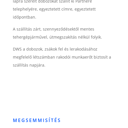
lapra szerelt dobozokat szállít ki Partnere
telephelyére, egyeztetett címre, egyeztetett
időpontban.
A szállítás zárt, szennyeződésektől mentes
tehergépjárművel, útmegszakítás nélkül folyik.
DWS a dobozok, zsákok fel és lerakodásához
megfelelő létszámban rakodói munkaerőt biztosít a
szállítás napjára.
MEGSEMMISÍTÉS