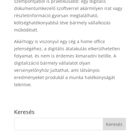
szempontjából is praktikusabb: egy digitális
dokumentumkezelő szoftverrel akármilyen irat vagy
részletinformáció gyorsan megtalálható,
költséghatékonyabbá téve bármely vállalkozás
működését.
Akárhogy is viszonyul egy cég a home office
jelenségéhez, a digitális átalakulás elkerülhetetlen
folyamat, és nem is érdemes kimaradni belőle. A
digitalizáció bármely vállalatot olyan
versenyelőnyhöz juttathat, ami látványos
eredményeket produkál a munka hatékonyságát
tekintve.
Keresés