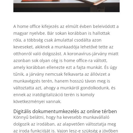
A home office kifejezés az elmúlt évben beleivódott a
magyar nyelvbe. Bár sokan korábban is hallottak
róla, a többség csak ámulattal csodálta azon
keveseket, akiknek a munkaadója lehetővé tette az
otthonról való dolgozást. A koronavírus-járvány miatt
azonban sok olyan cég is home office-ra váltott,
amely korábban ellenezte ezt a fajta munkát. És úgy
tűnik, a járvány nemcsak felkavarta az állóvizet a
munkavégzés terén, hanem hosszú távon meg is
változtatta azt, ahogy a munkáról gondolkodunk, és
ennek az iratdigitalizáció terén is komoly
következményei vannak.
Digitális dokumentumkezelés az online térben
Könnyű belátni, hogy ha kevesebb munkavállaló
dolgozik az irodában, az alapvetően változtatja meg
az iroda funkcióját is. Vajon lesz-e szükség a jövőben