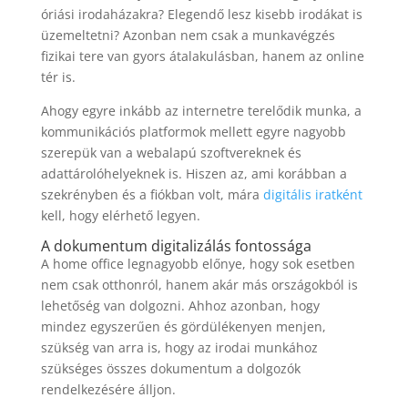
óriási irodaházakra? Elegendő lesz kisebb irodákat is
üzemeltetni? Azonban nem csak a munkavégzés
fizikai tere van gyors átalakulásban, hanem az online
tér is.
Ahogy egyre inkább az internetre terelődik munka, a
kommunikációs platformok mellett egyre nagyobb
szerepük van a webalapú szoftvereknek és
adattárolóhelyeknek is. Hiszen az, ami korábban a
szekrényben és a fiókban volt, mára
digitális iratként
kell, hogy elérhető legyen.
A dokumentum digitalizálás fontossága
A home office legnagyobb előnye, hogy sok esetben
nem csak otthonról, hanem akár más országokból is
lehetőség van dolgozni. Ahhoz azonban, hogy
mindez egyszerűen és gördülékenyen menjen,
szükség van arra is, hogy az irodai munkához
szükséges összes dokumentum a dolgozók
rendelkezésére álljon.