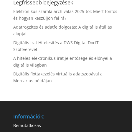
Legfrissebb bejegyzések
Elektronikus számla archiválás 2025-től: Miért fontos
és hogyan készüljön fel rá?
Adatrögzítés és adatfeldolgozás: A digitális átállás
alapjai
Digitális Irat Hitelesítés a DWS Digital DocIT
Szoftverével
A hiteles elektronikus irat jelentősége és előnyei a
digitális világban
Digitális flottakezelés virtuális adatszobával a
Mercarius példáján
Információk:
Bemutatkozás