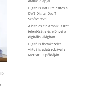
átállás alapjai
Digitális Irat Hitelesítés a
DWS Digital DocIT
Szoftverével
A hiteles elektronikus irat
jelentősége és előnyei a
digitális világban
Digitális flottakezelés
virtuális adatszobával a
Mercarius példáján
jló
a