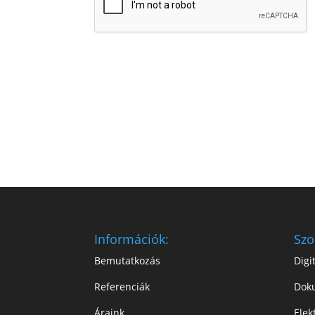
Információk:
Szo
Bemutatkozás
Digi
Referenciák
Dok
Áraink
Elek