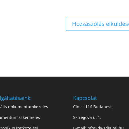
lgáltatásaink:
Kapcsolat
tális dokumentumkezelés
Cím: 1116 Budapest,
umentum szkennelés
Sztregova u. 1.
tronikus iratkezelési
E-mail:
info@dwsdigital.hu