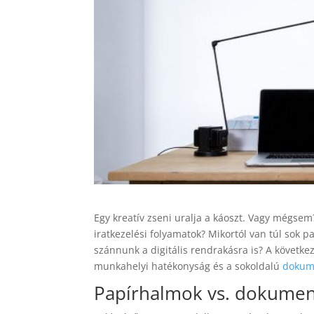
Egy kreatív zseni uralja a káoszt. Vagy mégsem
iratkezelési folyamatok? Mikortól van túl sok 
szánnunk a digitális rendrakásra is? A követke
munkahelyi hatékonyság és a sokoldalú
dokum
Papírhalmok vs. dokum