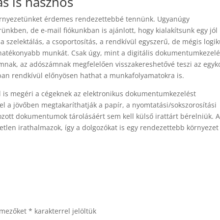
ás is hasznos
 környezetünket érdemes rendezettebbé tennünk. Ugyanúgy
ben, de e-mail fiókunkban is ajánlott, hogy kialakítsunk egy jól
 a szelektálás, a csoportosítás, a rendkívül egyszerű, de mégis logi
hatékonyabb munkát. Csak úgy, mint a digitális dokumentumkezelé
nak, az adószámnak megfelelően visszakereshetővé teszi az egyk
tban rendkívül előnyösen hathat a munkafolyamatokra is.
 is megéri a cégeknek az elektronikus dokumentumkezelést
l a jövőben megtakaríthatják a papír, a nyomtatási/sokszorosítási
mozott dokumentumok tárolásáért sem kell külső irattárt bérelniük. 
len irathalmazok, így a dolgozókat is egy rendezettebb környezet
 mezőket
*
karakterrel jelöltük