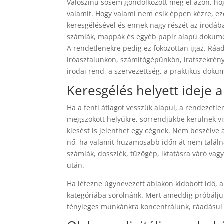
Valószínű sosem gondolkozott még el azon, hog
valamit. Hogy valami nem esik éppen kézre, ezé
keresgélésével és ennek nagy részét az irodába
számlák, mappák és egyéb papír alapú dokume
A rendetlenekre pedig ez fokozottan igaz. Ráad
íróasztalunkon, számítógépünkön, iratszekrén
irodai rend, a szervezettség, a praktikus d
Keresgélés helyett ideje 
Ha a fenti átlagot vesszük alapul, a rendeze
megszokott helyükre, sorrendjükbe kerülnek vi
kiesést is jelenthet egy cégnek. Nem beszélve 
nő, ha valamit huzamosabb időn át nem találna
számlák, dossziék, tűzőgép, iktatásra váró va
után.
Ha létezne úgynevezett ablakon kidobott idő, a
kategóriába sorolnánk. Mert ameddig próbáljuk
tényleges munkánkra koncentrálunk, ráadásul 