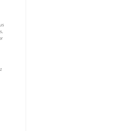
kus
s,
or
Az