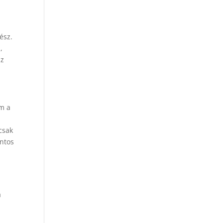
l
ész.
,
az
em a
csak
ontos
a