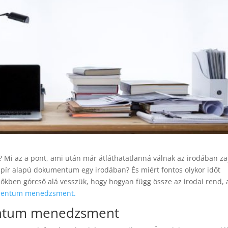
? Mi az a pont, ami után már átláthatatlanná válnak az irodában za
papír alapú dokumentum egy irodában? És miért fontos olykor időt
zőkben górcső alá vesszük, hogy hogyan függ össze az irodai rend, 
entum menedzsment.
entum menedzsment