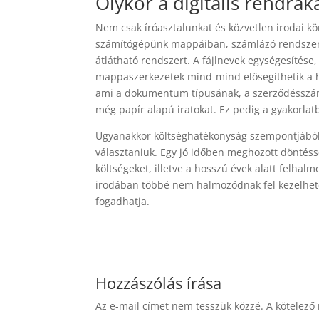
Olykor a digitális rendrak
Nem csak íróasztalunkat és közvetlen irodai
számítógépünk mappáiban, számlázó rendszerünk
átlátható rendszert. A fájlnevek egységesítése,
mappaszerkezetek mind-mind elősegíthetik a 
ami a dokumentum típusának, a szerződésszám
még papír alapú iratokat. Ez pedig a gyakorla
Ugyanakkor költséghatékonyság szempontjából
választaniuk. Egy jó időben meghozott döntésse
költségeket, illetve a hosszú évek alatt felhal
irodában többé nem halmozódnak fel kezelhetet
fogadhatja.
Hozzászólás írása
Az e-mail címet nem tesszük közzé.
A kötelező