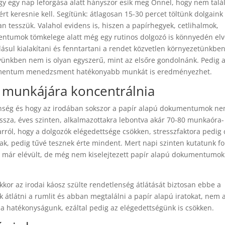
y egy nap leforgása alatt hányszor esik meg Önnel, hogy nem talá
rt keresnie kell. Segítünk: átlagosan 15-30 percet töltünk dolgaink
n tesszük. Valahol evidens is, hiszen a papírhegyek, cetlihalmok,
ntumok tömkelege alatt még egy rutinos dolgozó is könnyedén elv
ásul kialakítani és fenntartani a rendet közvetlen környezetünkben
yünkben nem is olyan egyszerű, mint az elsőre gondolnánk. Pedig 
okumentum menedzsment hatékonyabb munkát is eredményezhet.
a munkájára koncentrálnia
tlenség és hogy az irodában sokszor a papír alapú dokumentumok n
ssza, éves szinten, alkalmazottakra lebontva akár 70-80 munkaóra-
arról, hogy a dolgozók elégedettsége csökken, stresszfaktora pedig 
k, pedig tűvé tesznek érte mindent. Mert napi szinten kutatunk f
gy már elévült, de még nem kiselejtezett papír alapú dokumentumok
kkor az irodai káosz szülte rendetlenség átlátását biztosan ebbe a
 átlátni a rumlit és abban megtalálni a papír alapú iratokat, nem 
a hatékonyságunk, ezáltal pedig az elégedettségünk is csökken.